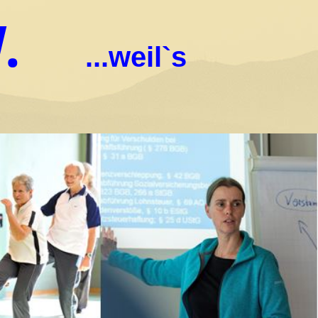
.
...weil`s