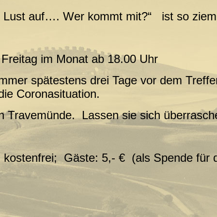
e Lust auf…. Wer kommt mit?“
ist so zieml
eitag im Monat ab 18.00 Uhr
mmer spätestens drei Tage vor dem Treff
die Coronasituation.
 in Travemünde.
Lassen sie sich überrasc
ostenfrei;
Gäste: 5,- € (als Spende für 